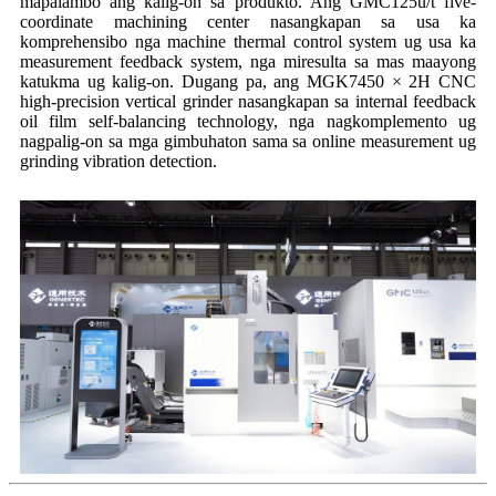
mapalambo ang kalig-on sa produkto. Ang GMC125u/t five-
coordinate machining center nasangkapan sa usa ka
komprehensibo nga machine thermal control system ug usa ka
measurement feedback system, nga miresulta sa mas maayong
katukma ug kalig-on. Dugang pa, ang MGK7450 × 2H CNC
high-precision vertical grinder nasangkapan sa internal feedback
oil film self-balancing technology, nga nagkomplemento ug
nagpalig-on sa mga gimbuhaton sama sa online measurement ug
grinding vibration detection.