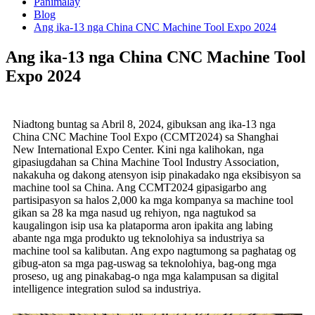
Panimalay
Blog
Ang ika-13 nga China CNC Machine Tool Expo 2024
Ang ika-13 nga China CNC Machine Tool
Expo 2024
Niadtong buntag sa Abril 8, 2024, gibuksan ang ika-13 nga
China CNC Machine Tool Expo (CCMT2024) sa Shanghai
New International Expo Center. Kini nga kalihokan, nga
gipasiugdahan sa China Machine Tool Industry Association,
nakakuha og dakong atensyon isip pinakadako nga eksibisyon sa
machine tool sa China. Ang CCMT2024 gipasigarbo ang
partisipasyon sa halos 2,000 ka mga kompanya sa machine tool
gikan sa 28 ka mga nasud ug rehiyon, nga nagtukod sa
kaugalingon isip usa ka plataporma aron ipakita ang labing
abante nga mga produkto ug teknolohiya sa industriya sa
machine tool sa kalibutan. Ang expo nagtumong sa paghatag og
gibug-aton sa mga pag-uswag sa teknolohiya, bag-ong mga
proseso, ug ang pinakabag-o nga mga kalampusan sa digital
intelligence integration sulod sa industriya.