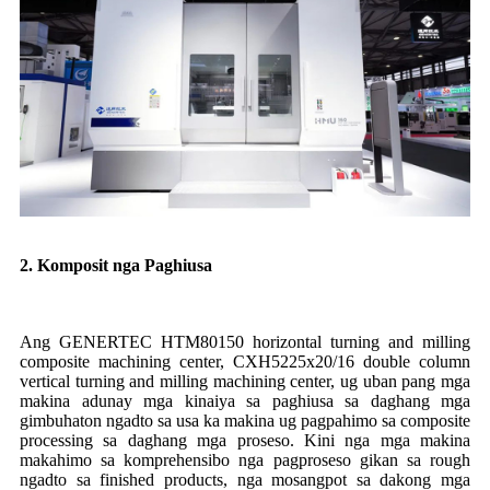
2. Komposit nga Paghiusa
Ang GENERTEC HTM80150 horizontal turning and milling
composite machining center, CXH5225x20/16 double column
vertical turning and milling machining center, ug uban pang mga
makina adunay mga kinaiya sa paghiusa sa daghang mga
gimbuhaton ngadto sa usa ka makina ug pagpahimo sa composite
processing sa daghang mga proseso. Kini nga mga makina
makahimo sa komprehensibo nga pagproseso gikan sa rough
ngadto sa finished products, nga mosangpot sa dakong mga