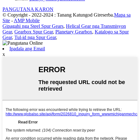
PANGUTANA KARON
© Copyright - 2022-2024 : Tanang Katungod Gireserba.
Mapa sa
Site
-
AMP Mobile
Gipagahi nga Steel Spur Gears
,
Helical Gear nga Transmisyon
Gear
,
Gearbox Spur Gear
,
Planetary Gearbox
,
Katalogo sa Spur
Gear
,
Tul-id nga Spur Gear
,
Ipadala ang Email
x