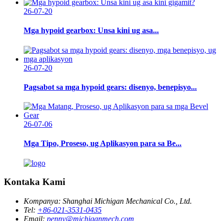
26-07-20
Mga hypoid gearbox: Unsa kini ug asa...
26-07-20
Pagsabot sa mga hypoid gears: disenyo, benepisyo...
26-07-06
Mga Tipo, Proseso, ug Aplikasyon para sa Be...
Kontaka Kami
Kompanya:
Shanghai Michigan Mechanical Co., Ltd.
Tel:
+86-021-3531-0435
Email:
penny@michiganmech.com