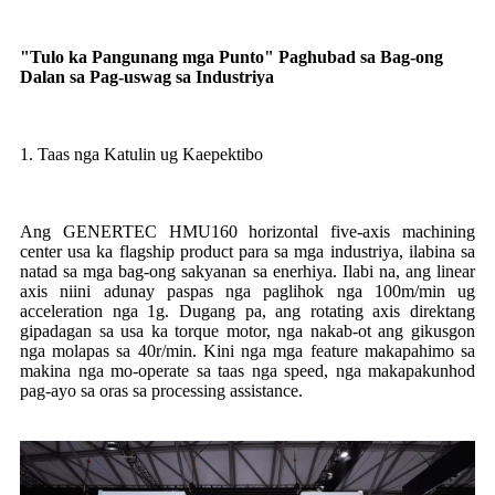
"Tulo ka Pangunang mga Punto" Paghubad sa Bag-ong
Dalan sa Pag-uswag sa Industriya
1. Taas nga Katulin ug Kaepektibo
Ang GENERTEC HMU160 horizontal five-axis machining
center usa ka flagship product para sa mga industriya, ilabina sa
natad sa mga bag-ong sakyanan sa enerhiya. Ilabi na, ang linear
axis niini adunay paspas nga paglihok nga 100m/min ug
acceleration nga 1g. Dugang pa, ang rotating axis direktang
gipadagan sa usa ka torque motor, nga nakab-ot ang gikusgon
nga molapas sa 40r/min. Kini nga mga feature makapahimo sa
makina nga mo-operate sa taas nga speed, nga makapakunhod
pag-ayo sa oras sa processing assistance.