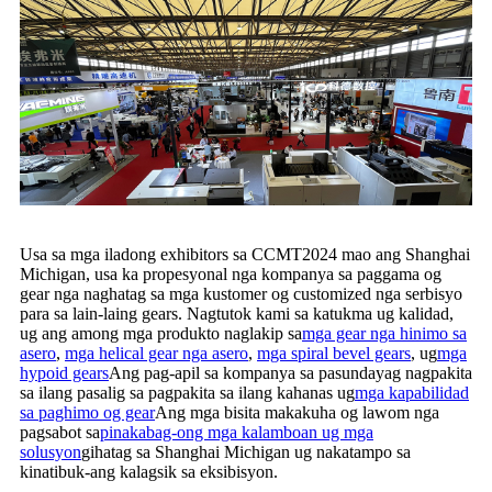
Usa sa mga iladong exhibitors sa CCMT2024 mao ang Shanghai
Michigan, usa ka propesyonal nga kompanya sa paggama og
gear nga naghatag sa mga kustomer og customized nga serbisyo
para sa lain-laing gears. Nagtutok kami sa katukma ug kalidad,
ug ang among mga produkto naglakip sa
mga gear nga hinimo sa
asero
,
mga helical gear nga asero
,
mga spiral bevel gears
, ug
mga
hypoid gears
Ang pag-apil sa kompanya sa pasundayag nagpakita
sa ilang pasalig sa pagpakita sa ilang kahanas ug
mga kapabilidad
sa paghimo og gear
Ang mga bisita makakuha og lawom nga
pagsabot sa
pinakabag-ong mga kalamboan ug mga
solusyon
gihatag sa Shanghai Michigan ug nakatampo sa
kinatibuk-ang kalagsik sa eksibisyon.