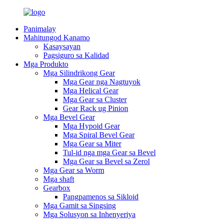
Panimalay
Mahitungod Kanamo
Kasaysayan
Pagsiguro sa Kalidad
Mga Produkto
Mga Silindrikong Gear
Mga Gear nga Nagtuyok
Mga Helical Gear
Mga Gear sa Cluster
Gear Rack ug Pinion
Mga Bevel Gear
Mga Hypoid Gear
Mga Spiral Bevel Gear
Mga Gear sa Miter
Tul-id nga mga Gear sa Bevel
Mga Gear sa Bevel sa Zerol
Mga Gear sa Worm
Mga shaft
Gearbox
Pangpamenos sa Sikloid
Mga Gamit sa Singsing
Mga Solusyon sa Inhenyeriya