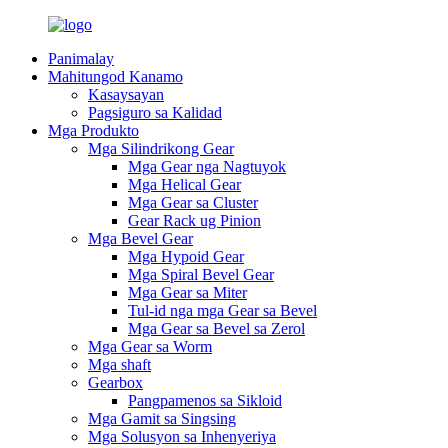
Panimalay
Mahitungod Kanamo
Kasaysayan
Pagsiguro sa Kalidad
Mga Produkto
Mga Silindrikong Gear
Mga Gear nga Nagtuyok
Mga Helical Gear
Mga Gear sa Cluster
Gear Rack ug Pinion
Mga Bevel Gear
Mga Hypoid Gear
Mga Spiral Bevel Gear
Mga Gear sa Miter
Tul-id nga mga Gear sa Bevel
Mga Gear sa Bevel sa Zerol
Mga Gear sa Worm
Mga shaft
Gearbox
Pangpamenos sa Sikloid
Mga Gamit sa Singsing
Mga Solusyon sa Inhenyeriya