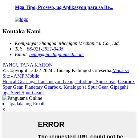
Mga Tipo, Proseso, ug Aplikasyon para sa Be...
Kontaka Kami
Kompanya:
Shanghai Michigan Mechanical Co., Ltd.
Tel:
+86-021-3531-0435
Email:
penny@michiganmech.com
PANGUTANA KARON
© Copyright - 2022-2024 : Tanang Katungod Gireserba.
Mapa sa
Site
-
AMP Mobile
Helical Gear nga Transmisyon Gear
,
Tul-id nga Spur Gear
,
Gearbox
Spur Gear
,
Planetary Gearbox
,
Katalogo sa Spur Gear
,
Gipagahi
nga Steel Spur Gears
,
Ipadala ang Email
x