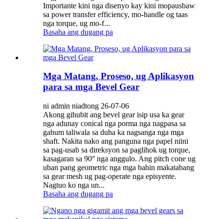
Importante kini nga disenyo kay kini mopausbaw
sa power transfer efficiency, mo-handle og taas
nga torque, ug mo-f...
Basaha ang dugang pa
Mga Matang, Proseso, ug Aplikasyon
para sa mga Bevel Gear
ni admin niadtong 26-07-06
Akong gihubit ang bevel gear isip usa ka gear
nga adunay conical nga porma nga nagpasa sa
gahum taliwala sa duha ka nagsanga nga mga
shaft. Nakita nako ang panguna nga papel niini
sa pag-usab sa direksyon sa paglihok ug torque,
kasagaran sa 90° nga anggulo. Ang pitch cone ug
uban pang geometric nga mga bahin makatabang
sa gear mesh ug pag-operate nga episyente.
Nagtuo ko nga un...
Basaha ang dugang pa