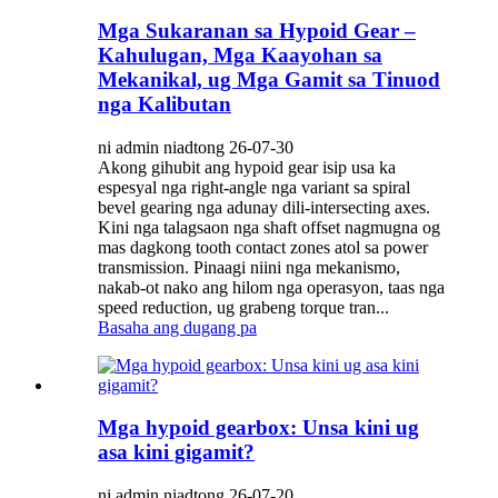
Mga Sukaranan sa Hypoid Gear –
Kahulugan, Mga Kaayohan sa
Mekanikal, ug Mga Gamit sa Tinuod
nga Kalibutan
ni admin niadtong 26-07-30
Akong gihubit ang hypoid gear isip usa ka
espesyal nga right-angle nga variant sa spiral
bevel gearing nga adunay dili-intersecting axes.
Kini nga talagsaon nga shaft offset nagmugna og
mas dagkong tooth contact zones atol sa power
transmission. Pinaagi niini nga mekanismo,
nakab-ot nako ang hilom nga operasyon, taas nga
speed reduction, ug grabeng torque tran...
Basaha ang dugang pa
Mga hypoid gearbox: Unsa kini ug
asa kini gigamit?
ni admin niadtong 26-07-20