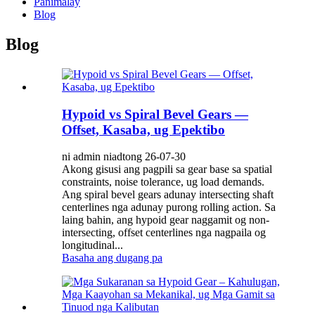
Panimalay
Blog
Blog
Hypoid vs Spiral Bevel Gears —
Offset, Kasaba, ug Epektibo
ni admin niadtong 26-07-30
Akong gisusi ang pagpili sa gear base sa spatial
constraints, noise tolerance, ug load demands.
Ang spiral bevel gears adunay intersecting shaft
centerlines nga adunay purong rolling action. Sa
laing bahin, ang hypoid gear naggamit og non-
intersecting, offset centerlines nga nagpaila og
longitudinal...
Basaha ang dugang pa