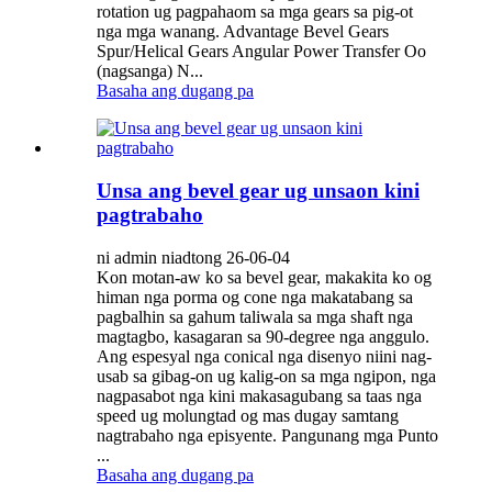
rotation ug pagpahaom sa mga gears sa pig-ot
nga mga wanang. Advantage Bevel Gears
Spur/Helical Gears Angular Power Transfer Oo
(nagsanga) N...
Basaha ang dugang pa
Unsa ang bevel gear ug unsaon kini
pagtrabaho
ni admin niadtong 26-06-04
Kon motan-aw ko sa bevel gear, makakita ko og
himan nga porma og cone nga makatabang sa
pagbalhin sa gahum taliwala sa mga shaft nga
magtagbo, kasagaran sa 90-degree nga anggulo.
Ang espesyal nga conical nga disenyo niini nag-
usab sa gibag-on ug kalig-on sa mga ngipon, nga
nagpasabot nga kini makasagubang sa taas nga
speed ug molungtad og mas dugay samtang
nagtrabaho nga episyente. Pangunang mga Punto
...
Basaha ang dugang pa