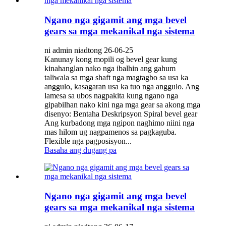
Ngano nga gigamit ang mga bevel
gears sa mga mekanikal nga sistema
ni admin niadtong 26-06-25
Kanunay kong mopili og bevel gear kung
kinahanglan nako nga ibalhin ang gahum
taliwala sa mga shaft nga magtagbo sa usa ka
anggulo, kasagaran usa ka tuo nga anggulo. Ang
lamesa sa ubos nagpakita kung ngano nga
gipabilhan nako kini nga mga gear sa akong mga
disenyo: Bentaha Deskripsyon Spiral bevel gear
Ang kurbadong mga ngipon naghimo niini nga
mas hilom ug nagpamenos sa pagkaguba.
Flexible nga pagposisyon...
Basaha ang dugang pa
Ngano nga gigamit ang mga bevel
gears sa mga mekanikal nga sistema