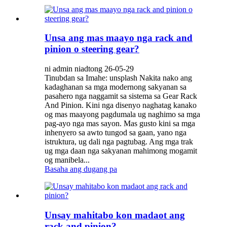
Unsa ang mas maayo nga rack and
pinion o steering gear?
ni admin niadtong 26-05-29
Tinubdan sa Imahe: unsplash Nakita nako ang
kadaghanan sa mga modernong sakyanan sa
pasahero nga naggamit sa sistema sa Gear Rack
And Pinion. Kini nga disenyo naghatag kanako
og mas maayong pagdumala ug naghimo sa mga
pag-ayo nga mas sayon. Mas gusto kini sa mga
inhenyero sa awto tungod sa gaan, yano nga
istruktura, ug dali nga pagtubag. Ang mga trak
ug mga daan nga sakyanan mahimong mogamit
og manibela...
Basaha ang dugang pa
Unsay mahitabo kon madaot ang
rack and pinion?