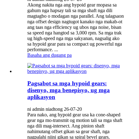
Akong nakita nga ang hypoid gear mopasa sa
gahum nga hapsay tali sa mga shaft nga dili
magtagbo o modagan nga parallel. Ang talagsaon
nga offset design nagtugot kanako nga makab-ot
ang taas nga efficiency ug ubos nga noise, bisan
sa speed nga hangtod sa 3,000 rpm. Sa mga trak
ug high-speed nga mga sakyanan, nagsalig ako
sa hypoid gear para sa compact ug powerful nga
performance. ...
Basaha ang dugang pa
Pagsabot sa mga hypoid gears:
disenyo, mga benepisyo, ug mga
aplikasyon
ni admin niadtong 26-07-20
Para nako, ang hypoid gear usa ka cone-shaped
gear nga mo-transmit og motion tali sa mga shaft
nga dili mag-intersect. Ang pinion shaft
nahimutang offset gikan sa gear shaft, nga
nagpalahi niini gikan sa spiral bevel gears.