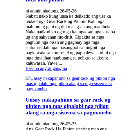
ni admin niadtong 26-05-26
Nabati nako kung unsa ka delikado ang usa ka
nadaot nga Gear Rack ug Pinion. Kalit nga
mahimong gahi ug dili matag-an ang manibela.
Nakamatikod ko og mga katingad-an nga kasaba
ug ang sakyanan mo-drift. Gipakita sa mga
pagtuon nga bisan ang gagmay nga mga
sintomas dali nga mosangpot sa hingpit nga
pagkawala sa kontrol. Ang pagbalewala niini nga
mga timailhan nagbutang sa peligro sa akong
kaluwasan. Yawe ...
Basaha ang dugang pa
Unsay nakapahimo sa gear rack ug
pinion nga mas gipalabi nga pilion
alang sa mga sistema sa pagmaneho
ni admin niadtong 26-05-25
Ang Gear Rack Ug Pinion steering mao ang