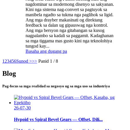
nagdominar sa modernong disenyo sa sakyanan.
Kini nga sistema nag-convert sa pagtuyok sa
manibela ngadto sa tukma nga paglihok sa ligid.
Ang mga drayber makasinati og direktang
feedback sa dalan ug gipauswag nga kontrol.
Ang mga bersyon nga gitabangan sa kusog
nagpalambo sa kadali sa paggamit. Kadaghanan
sa mga tiggama mas gusto kini nga teknolohiya
tungod kay...
Basaha ang dugang pa
1
2
3
4
5
6
Sunod >
>>
Panid 1 / 8
Blog
Pag-focus sa mga realidad sa negosyo ug sa mga uso sa industriya
26-07-30
Hypoid vs Spiral Bevel Gears — Offset, Dili...