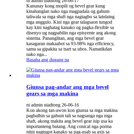
ni admin niadtong 26-06-17
Kanunay kong mopili og bevel gear kung
kinahanglan nako nga magpadala og gahum
taliwala sa mga shaft nga nagtagbo sa lainlaing
mga anggulo. Kini nga gear talagsaon tungod
kay kini naghatag kanako og pagka-flexible sa
disenyo ug nagpabilin nga episyente ang akong
sistema. Pananglitan, ang mga bevel gear
kasagaran makaabot sa 93-98% nga efficiency,
sama sa gipakita sa tsart sa ubos. Namatikdan
nako nga...
Basaha ang dugang pa
Giunsa pag-andar ang mga bevel
gears sa mga makina
ni admin niadtong 26-06-16
Kon akong tan-awon kon giunsa sa mga makina
pagbalhin sa gahum tali sa nagsanga nga mga
shaft, akong makita ang bevel gear isip usa ka
importanteng butang. Ang conical nga porma
niini nagtugot kanako sa pag-usab sa axis sa