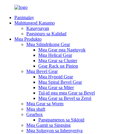
Panimalay
Mahitungod Kanamo
Kasaysayan
Pagsiguro sa Kalidad
Mga Produkto
Mga Silindrikong Gear
Mga Gear nga Nagtuyok
Mga Helical Gear
Mga Gear sa Cluster
Gear Rack ug Pinion
Mga Bevel Gear
Mga Hypoid Gear
Mga Spiral Bevel Gear
Mga Gear sa Miter
Tul-id nga mga Gear sa Bevel
Mga Gear sa Bevel sa Zerol
Mga Gear sa Worm
Mga shaft
Gearbox
Pangpamenos sa Sikloid
Mga Gamit sa Singsing
Mga Solusyon sa Inhenyeriya