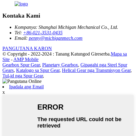
Kontaka Kami
Kompanya:
Shanghai Michigan Mechanical Co., Ltd.
Tel:
+86-021-3531-0435
Email:
penny@michiganmech.com
PANGUTANA KARON
© Copyright - 2022-2024 : Tanang Katungod Gireserba.
Mapa sa
Site
-
AMP Mobile
Gearbox Spur Gear
,
Planetary Gearbox
,
Gipagahi nga Steel Spur
Gears
,
Katalogo sa Spur Gear
,
Helical Gear nga Transmisyon Gear
,
Tul-id nga Spur Gear
,
Ipadala ang Email
x