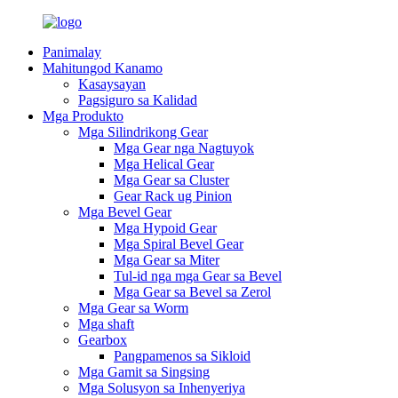
Panimalay
Mahitungod Kanamo
Kasaysayan
Pagsiguro sa Kalidad
Mga Produkto
Mga Silindrikong Gear
Mga Gear nga Nagtuyok
Mga Helical Gear
Mga Gear sa Cluster
Gear Rack ug Pinion
Mga Bevel Gear
Mga Hypoid Gear
Mga Spiral Bevel Gear
Mga Gear sa Miter
Tul-id nga mga Gear sa Bevel
Mga Gear sa Bevel sa Zerol
Mga Gear sa Worm
Mga shaft
Gearbox
Pangpamenos sa Sikloid
Mga Gamit sa Singsing
Mga Solusyon sa Inhenyeriya