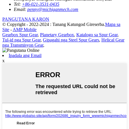
Tel:
+86-021-3531-0435
Email:
penny@michiganmech.com
PANGUTANA KARON
© Copyright - 2022-2024 : Tanang Katungod Gireserba.
Mapa sa
Site
-
AMP Mobile
Gearbox Spur Gear
,
Planetary Gearbox
,
Katalogo sa Spur Gear
,
Tul-id nga Spur Gear
,
Gipagahi nga Steel Spur Gears
,
Helical Gear
nga Transmisyon Gear
,
Ipadala ang Email
x