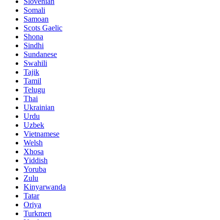
Slovenian
Somali
Samoan
Scots Gaelic
Shona
Sindhi
Sundanese
Swahili
Tajik
Tamil
Telugu
Thai
Ukrainian
Urdu
Uzbek
Vietnamese
Welsh
Xhosa
Yiddish
Yoruba
Zulu
Kinyarwanda
Tatar
Oriya
Turkmen