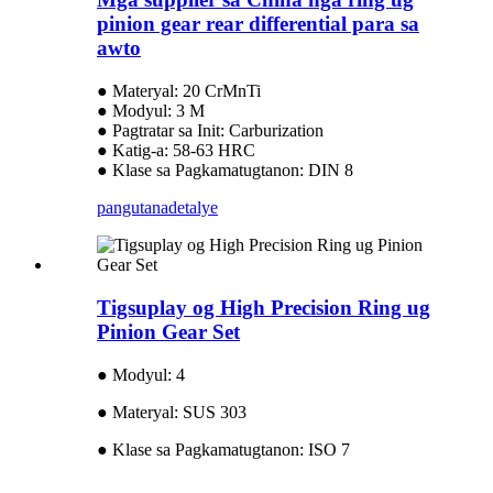
pinion gear rear differential para sa
awto
● Materyal: 20 CrMnTi
● Modyul: 3 M
● Pagtratar sa Init: Carburization
● Katig-a: 58-63 HRC
● Klase sa Pagkamatugtanon: DIN 8
pangutana
detalye
Tigsuplay og High Precision Ring ug
Pinion Gear Set
● Modyul: 4
● Materyal: SUS 303
● Klase sa Pagkamatugtanon: ISO 7