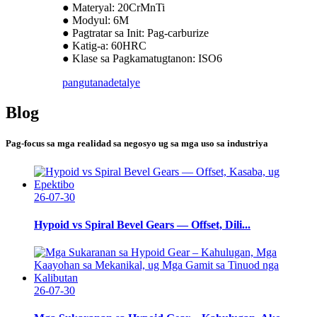
● Materyal: 20CrMnTi
● Modyul: 6M
● Pagtratar sa Init: Pag-carburize
● Katig-a: 60HRC
● Klase sa Pagkamatugtanon: ISO6
pangutana
detalye
Blog
Pag-focus sa mga realidad sa negosyo ug sa mga uso sa industriya
26-07-30
Hypoid vs Spiral Bevel Gears — Offset, Dili...
26-07-30