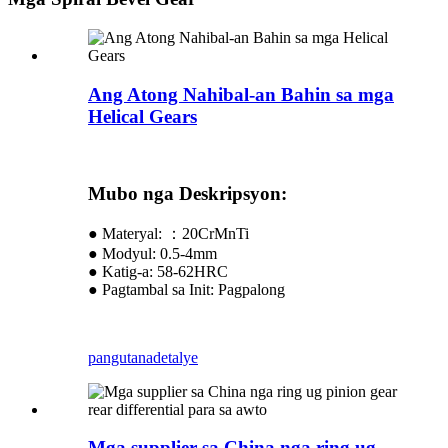
Ang Atong Nahibal-an Bahin sa mga
Helical Gears
Mubo nga Deskripsyon:
● Materyal: ：20CrMnTi
● Modyul: 0.5-4mm
● Katig-a: 58-62HRC
● Pagtambal sa Init: Pagpalong
pangutana
detalye
Mga supplier sa China nga ring ug